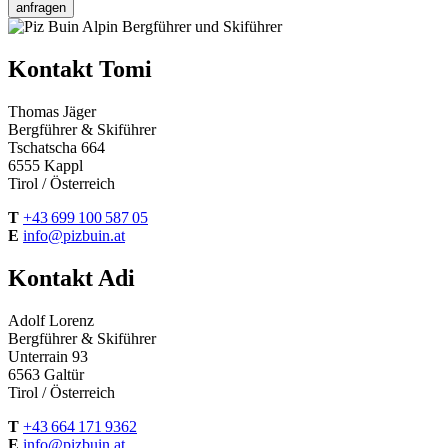
Kontakt Tomi
Thomas Jäger
Bergführer & Skiführer
Tschatscha 664
6555
Kappl
Tirol /
Österreich
T
+43 699 100 587 05
E
info
@
pizbuin.at
Kontakt Adi
Adolf Lorenz
Bergführer & Skiführer
Unterrain 93
6563
Galtür
Tirol /
Österreich
T
+43 664 171 9362
E
info
@
pizbuin.at